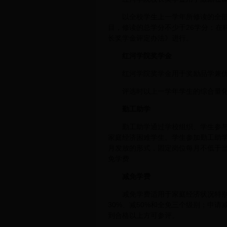
以全校学生上一学年所修读的全
目，修读的总学分不少于26学分；在
长奖学金评定办法》进行。
红河学院奖学金
红河学院奖学金用于奖励品学兼优
评选时以上一学年学生的综合量
勤工助学
勤工助学通过学校组织、学生参
家庭经济困难学生。学生参加勤工助学
月发放的形式，固定岗位每月不低于
免学费
减免学费
减免学费适用于家庭经济状况特
30%、减50%和全免三个级别；申
到合格以上方可参评。