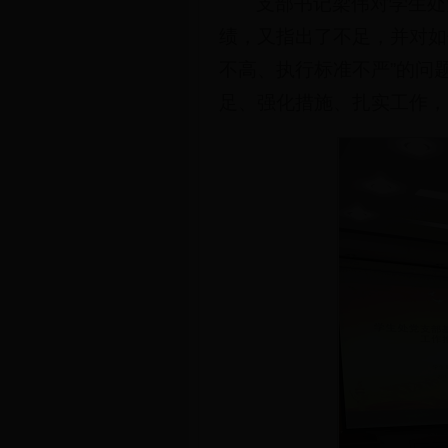
支部书记梁伟对学生处
绩，又指出了不足，并对如
不高、执行标准不严”的问
足、强化措施、扎实工作，