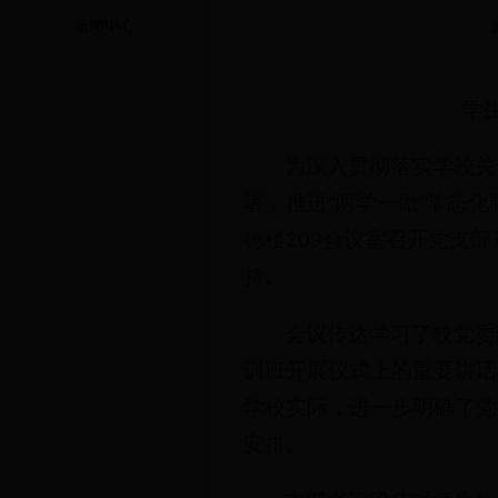
新闻中心
学
为深入贯彻落实学校关
署，推进“两学一做”常态化
德楼209会议室召开党支
持。
会议传达学习了校党委
训班开展仪式上的重要讲话
学校实际，进一步明确了党
安排。